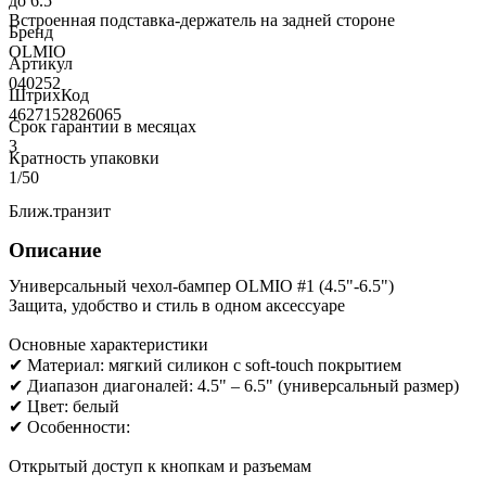
до 6.5"
Встроенная подставка-держатель на задней стороне
Бренд
OLMIO
Артикул
040252
ШтрихКод
4627152826065
Срок гарантии в месяцах
3
Кратность упаковки
1/50
Ближ.транзит
Описание
Универсальный чехол-бампер OLMIO #1 (4.5"-6.5")
Защита, удобство и стиль в одном аксессуаре
Основные характеристики
✔ Материал: мягкий силикон с soft-touch покрытием
✔ Диапазон диагоналей: 4.5" – 6.5" (универсальный размер)
✔ Цвет: белый
✔ Особенности:
Открытый доступ к кнопкам и разъемам