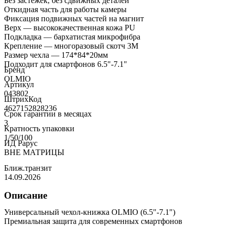
Без застежек, без сдвижных деталей
Откидная часть для работы камеры
Фиксация подвижных частей на магнит
Верх — высококачественная кожа PU
Подкладка — бархатистая микрофибра
Крепление — многоразовый скотч 3M
Размер чехла — 174*84*20мм
Подходит для смартфонов 6.5"-7.1"
Бренд
OLMIO
Артикул
043802
ШтрихКод
4627152828236
Срок гарантии в месяцах
3
Кратность упаковки
1/50/100
ИД Рарус
ВНЕ МАТРИЦЫ
Ближ.транзит
14.09.2026
Описание
Универсальный чехол-книжка OLMIO (6.5"-7.1")
Премиальная защита для современных смартфонов