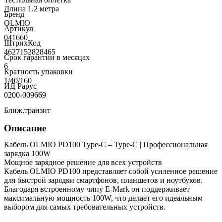
Длина 1.2 метра
Бренд
OLMIO
Артикул
041660
ШтрихКод
4627152828465
Срок гарантии в месяцах
6
Кратность упаковки
1/40/160
ИД Рарус
0200-009669
Ближ.транзит
Описание
Кабель OLMIO PD100 Type-C – Type-C | Профессиональная
зарядка 100W
Мощное зарядное решение для всех устройств
Кабель OLMIO PD100 представляет собой усиленное решение
для быстрой зарядки смартфонов, планшетов и ноутбуков.
Благодаря встроенному чипу E-Mark он поддерживает
максимальную мощность 100W, что делает его идеальным
выбором для самых требовательных устройств.