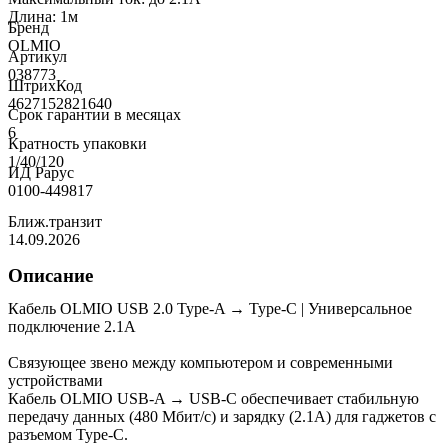
Длина: 1м
Бренд
OLMIO
Артикул
038773
ШтрихКод
4627152821640
Срок гарантии в месяцах
6
Кратность упаковки
1/40/120
ИД Рарус
0100-449817
Ближ.транзит
14.09.2026
Описание
Кабель OLMIO USB 2.0 Type-A → Type-C | Универсальное
подключение 2.1А
Связующее звено между компьютером и современными
устройствами
Кабель OLMIO USB-A → USB-C обеспечивает стабильную
передачу данных (480 Мбит/с) и зарядку (2.1А) для гаджетов с
разъемом Type-C.