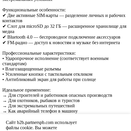
Функциональные особенности:
✔ Две активные SIM-карты — разделение личных и рабочих
контактов
✔ Слот для microSD до 32 ГБ — расширенное хранилище для
медиа
✔ Bluetooth 4.0 — беспроводное подключение аксессуаров
✔ FM-радио — доступ к новостям и музыке без интернета
Профессиональные характеристики:
• Ударопрочное исполнение (соответствует военным
стандартам)
• Влагозащищенные разъемы
• Усиленные кнопки с тактильным откликом
• Антибликовый экран для работы при солнце
Идеальное применение:
→ Для строителей и работников опасных производств
→ Для охотников, рыбаков и туристов
→ Для экстремальных путешествий
→ Как аварийный телефон в машину
Olmio X04 — неубиваемый телефон с самой мощной батареей
Сайт b2b.partnerspb.com использует
в своем классе!
файлы cookie. Вы можете